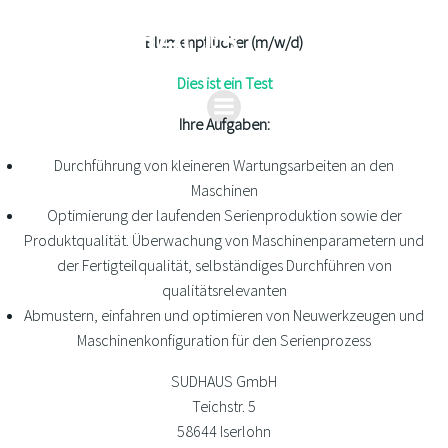
Zum
Inhalt
Blumenpflücker (m/w/d)
springen
Dies ist ein Test
Ihre Aufgaben:
Durchführung von kleineren Wartungsarbeiten an den
Maschinen
Optimierung der laufenden Serienproduktion sowie der
Produktqualität. Überwachung von Maschinenparametern und
der Fertigteilqualität, selbständiges Durchführen von
qualitätsrelevanten
Abmustern, einfahren und optimieren von Neuwerkzeugen und
Maschinenkonfiguration für den Serienprozess
SUDHAUS GmbH
Teichstr. 5
58644 Iserlohn