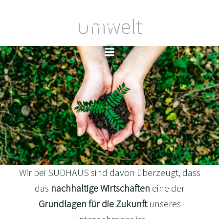
Zum
Inhalt
Umwelt
springen
Wir bei SUDHAUS sind davon überzeugt, dass
das
nachhaltige Wirtschaften
eine der
Grundlagen für die Zukunft
unseres