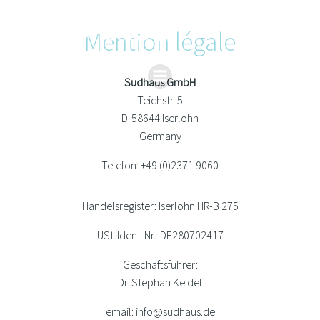
Zum
Inhalt
Mention légale
springen
Sudhaus GmbH
Teichstr. 5
D-58644 Iserlohn
Germany
Telefon: +49 (0)2371 9060
Handelsregister: Iserlohn HR-B 275
USt-Ident-Nr.: DE280702417
Geschäftsführer:
Dr. Stephan Keidel
email: info@sudhaus.de